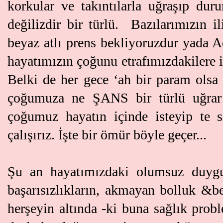
korkular ve takıntılarla uğraşıp dur
değilizdir bir türlü. Bazılarımızın i
beyaz atlı prens bekliyoruzdur yada 
hayatımızın çoğunu etrafımızdakilere i
Belki de her gece ‘ah bir param olsa
çoğumuza ne ŞANS bir türlü uğ
çoğumuz hayatın içinde isteyip te 
çalışırız. İşte bir ömür böyle geçer...
Şu an hayatımızdaki olumsuz duygular
başarısızlıkların, akmayan bolluk &be
herşeyin altında -ki buna sağlık prob