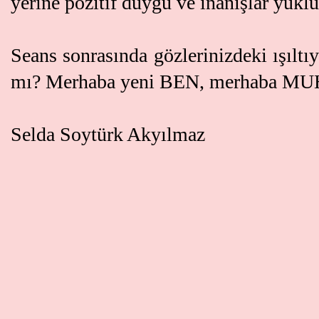
yerine pozitif duygu ve inanışlar yüklü
Seans sonrasında gözlerinizdeki ışıltı
mı? Merhaba yeni BEN, merhaba M
Selda Soytürk Akyılmaz