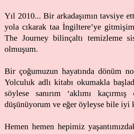
Yıl 2010... Bir arkadaşımın tavsiye e
yola cıkarak taa İngiltere’ye gitmiş
The Journey bilinçaltı temizleme sis
olmuşum.
Bir çoğumuzun hayatında dönüm nok
Yolculuk adlı kitabı okumakla başlad
söylese sanırım ‘aklımı kaçırmı
düşünüyorum ve eğer öyleyse bile i
Hemen hemen hepimiz yaşantımızdaki