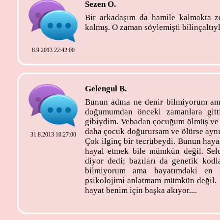
Sezen O.
Bir arkadaşım da hamile kalmakta z
kalmış. O zaman söylemişti bilinçaltıyla
8.9.2013 22:42:00
Gelengul B.
Bunun adına ne denir bilmiyorum am
doğumumdan önceki zamanlara gitti
gibiydim. Vebadan çocuğum ölmüş ve b
daha çocuk doğurursam ve ölürse aynı 
31.8.2013 10:27:00
Çok ilginç bir tecrübeydi. Bunun hayall
hayal etmek bile mümkün değil. Sel
diyor dedi; bazıları da genetik kodl
bilmiyorum ama hayatımdaki en i
psikolojimi anlatmam mümkün değil. 
hayat benim için başka akıyor....