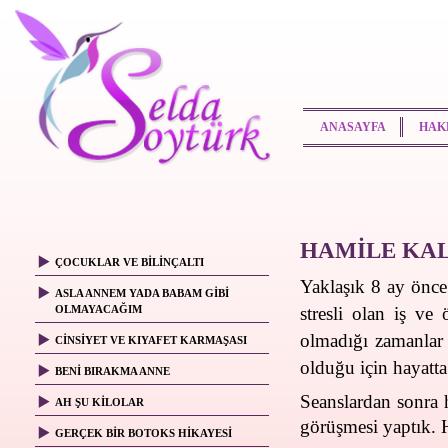
ANASAYFA
HAK
HAMİLE K
ÇOCUKLAR VE BİLİNÇALTI
Yaklaşık 8 ay önce
ASLA ANNEM YADA BABAM GİBİ
OLMAYACAĞIM
stresli olan iş ve
olmadığı zamanlar
CİNSİYET VE KIYAFET KARMAŞASI
olduğu için hayatta
BENİ BIRAKMA ANNE
Seanslardan sonra h
AH ŞU KİLOLAR
görüşmesi yaptık. H
GERÇEK BİR BOTOKS HİKAYESİ