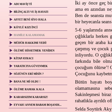
İki ay önce geç bi
ADI MAVİŞ'Tİ
ama en azından ney
BİLİNÇALTI VE İŞ HAYATI
Ben de seansta mut
AFFET BENİ SİYO HALA
bir heyecanla sean
KÖYLÜ KIZI İNCİ
5-6 yaşlarında ann
HAMİLE KALAMAMAK
çığlıklarla herke
geçen bir araba k
MÜDÜR HAKKIMI YEDİ!
çarpmış ve çocuk p
ÖLÜMÜ HİSSETMEK YENİDEN
inliyordu. O çığlı
KİTAP AYRACI
farkında bile olm
YARATICIYA GÜVENMEK
çocuğum ölürse’! 
Çocuğunu kaybetm
SÖZÜNÜN ERİ MİSİN ?
Bütün hayatı bo
BANA NE Mİ OLDU !
olamamasına seb
ÖLÜME RAMAK KALA
Sakinleşmesi bira
KARARSIZIM KARARSIZ!
rahatlıkla ayrıldı of
EYVAH! ANNEM BABAM BOŞANDI...
Selda Soytürk Aky